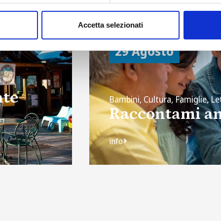
Accetta selezionati
fino al:
29 Agosto
ate
Bambini, Cultura, Famiglie, Le
Raccontami an
info