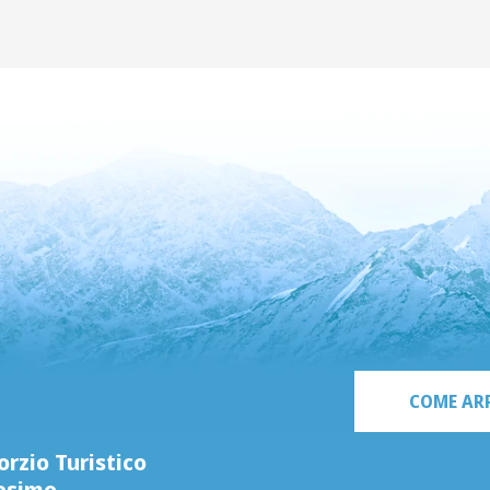
COME AR
rzio Turistico
esimo