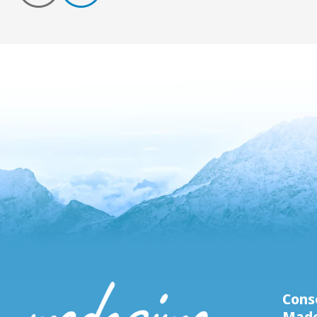
Conso
Mad