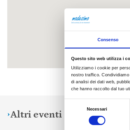
Consenso
Questo sito web utilizza i c
Utilizziamo i cookie per perso
nostro traffico. Condividiamo 
di analisi dei dati web, pubbl
che hanno raccolto dal tuo uti
Selezione
Necessari
del
Altri eventi in programm
consenso