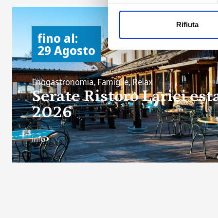
Rifiuta
fino al:
29 Agosto
Enogastronomia, Famiglie, Relax
Serate Ristoro Larici est
2026
info