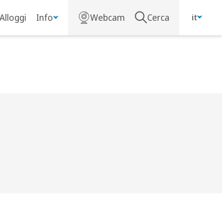
Alloggi
Info
Webcam
Cerca
it
 2025