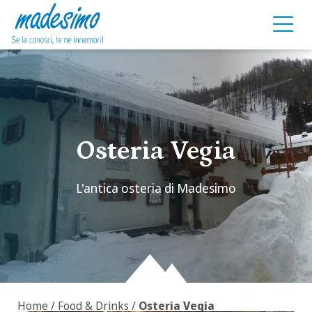
Vai al contenuto
Osteria Vegia
L'antica osteria di Madesimo
Home
/
Food & Drinks
/
Osteria Vegia