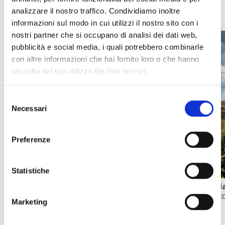
estate active a Madesimo
analizzare il nostro traffico. Condividiamo inoltre
informazioni sul modo in cui utilizzi il nostro sito con i
nostri partner che si occupano di analisi dei dati web,
pubblicità e social media, i quali potrebbero combinarle
con altre informazioni che hai fornito loro o che hanno
raccolto dal tuo utilizzo dei loro servizi.
Trekking
scopri
Selezione
Necessari
del
consenso
Preferenze
Statistiche
Passeggiate estive
Ma
scopri
sc
Marketing