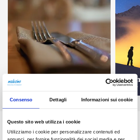
Ristoranti a Madesimo
Even
scopri
scopri
Consenso
Dettagli
Informazioni sui cookie
Questo sito web utilizza i cookie
Lo sport in montagna è ancora
Utilizziamo i cookie per personalizzare contenuti ed
più bello: organizza la tua
annunci, per fornire funzionalità dei social media e per