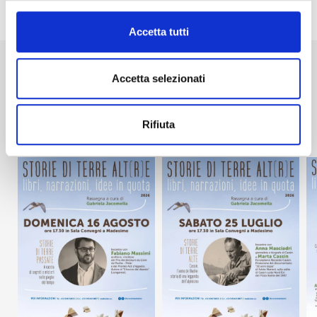
Accetta tutti
Accetta selezionati
Leggi le ultime news
Vacanze a Madesimo: istruzioni
Rifiuta
per l’uso