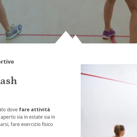
ortivo
uash
iato dove
fare attività
, aperto sia in estate sia in
rsi, fare esercizio fisico