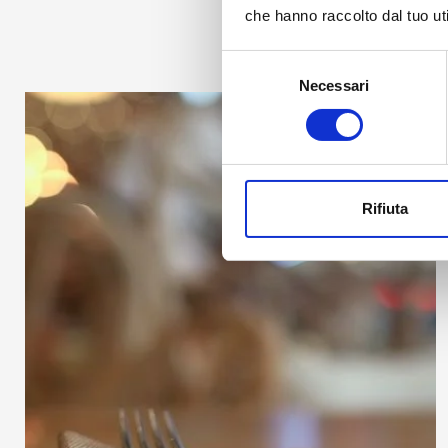
che hanno raccolto dal tuo uti
Selezione
Necessari
del
consenso
Rifiuta