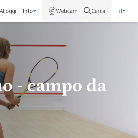
Alloggi
Info
Webcam
Cerca
it
mo - campo da