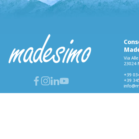
Conso
Mad
Via All
23024 
+39 03
+39 34
info@m
Traspa
Privacy
Cookie 