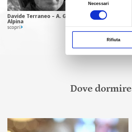
Necessari
del
consenso
Davide Terraneo – A. Guida
Alpina
scopri
Rifiuta
Dove dormire,