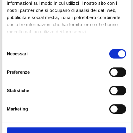
informazioni sul modo in cui utilizzi il nostro sito con i
nostri partner che si occupano di analisi dei dati web,
pubblicità e social media, i quali potrebbero combinarle
Telefono
con altre informazioni che hai fornito loro o che hanno
raccolto dal tuo utilizzo dei loro servizi.
+393793590181
Selezione
Email
Necessari
del
consenso
paola@alpstrailsculture.com
Preferenze
Website
Statistiche
https://alpstrailsculture.com/
Marketing
Social