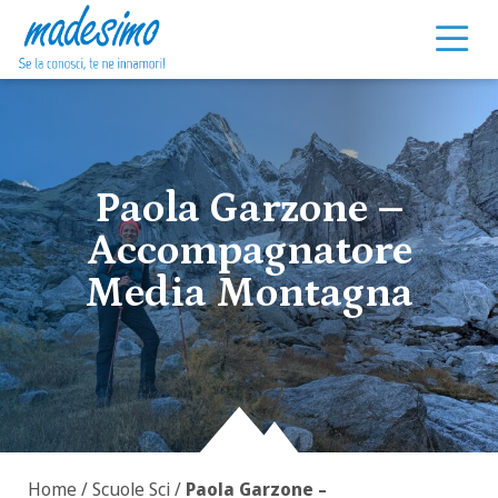
Vai al contenuto
Paola Garzone –
Accompagnatore
Media Montagna
Home
/
Scuole Sci
/
Paola Garzone –