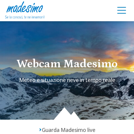
Vai al contenuto
Webcam Madesimo
Meteo e situazione neve in tempo reale
Guarda Madesimo live