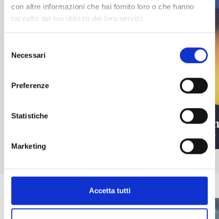
con altre informazioni che hai fornito loro o che hanno
raccolto dal tuo utilizzo dei loro servizi.
Selezione
Necessari
del
consenso
Preferenze
Statistiche
Ristoranti a Madesimo
Even
scopri
scopri
Marketing
Accetta tutti