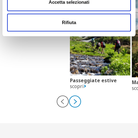
Accetta selezionati
Trekking
scopri
Rifiuta
Passeggiate estive
Ma
scopri
sc