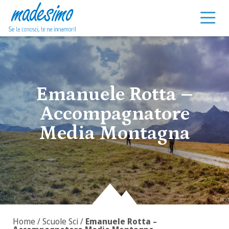
Vai al contenuto
Emanuele Rotta –
Accompagnatore
Media Montagna
Home
/
Scuole Sci
/
Emanuele Rotta –