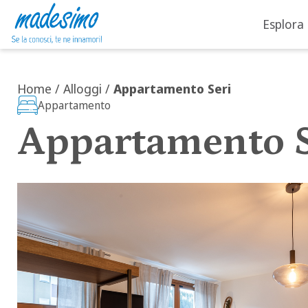
Esplora
Vai al contenuto
Home
/
Alloggi
/
Appartamento Seri
Appartamento
Appartamento S