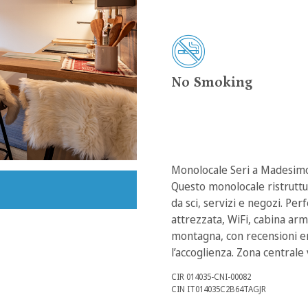
No Smoking
Monolocale Seri a Madesimo
Questo monolocale ristruttur
da sci, servizi e negozi. Per
attrezzata, WiFi, cabina ar
montagna, con recensioni ent
l’accoglienza. Zona centrale v
CIR 014035-CNI-00082
CIN IT014035C2B64TAGJR