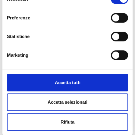
del
consenso
Preferenze
Telefono
Statistiche
Federica
+39 393 2081478
Marketing
Email
Accetta tutti
federicacagnoni7@gmail.com
Accetta selezionati
Social
Rifiuta
Facebook
Instagram