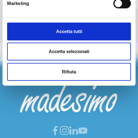
leggi
leggi
Marketing
Scopri di più
Accetta tutti
Accetta selezionati
Rifiuta