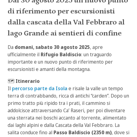
Dal 30 agosto 2025 un nuovo punto
di riferimento per escursionisti
dalla cascata della Val Febbraro al
lago Grande ai sentieri di confine
Da
domani, sabato 30 agosto 2025
, apre
ufficialmente il
Rifugio Baldiscio
: un traguardo
importante e un nuovo punto di riferimento per
escursionisti e amanti della montagna.
🗺️
Itinerario
Il
percorso parte da Isola
e risale la valle un tempo
terra di contrabbando, ricca di antichi “carden”. Dopo un
primo tratto più ripido tra i prati, il cammino si
addolcisce attraversando Ca’ Raseri, per poi diventare
una sterrata nei boschi accanto al torrente, alimentato
dai laghi alpini e dalla Cascata della Val Febbraro. La
salita conduce fino al
Passo Baldiscio (2350 m)
, dove si