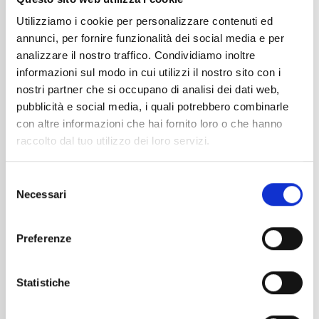
Utilizziamo i cookie per personalizzare contenuti ed
annunci, per fornire funzionalità dei social media e per
analizzare il nostro traffico. Condividiamo inoltre
informazioni sul modo in cui utilizzi il nostro sito con i
nostri partner che si occupano di analisi dei dati web,
pubblicità e social media, i quali potrebbero combinarle
con altre informazioni che hai fornito loro o che hanno
raccolto dal tuo utilizzo dei loro servizi.
Estate
Estate
Storie di
Storie di
Selezione
Terre
Terre Alt(r)e
Necessari
del
Alt(r)e: la
: dalla
consenso
montagna,
montagna
Preferenze
Riccardo
ai misteri
Cassin
del passato,
l’uomo del
al giallo
Statistiche
Badile
metropolitano