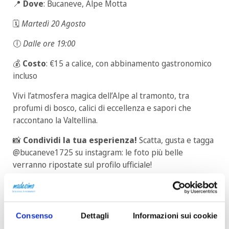
📍
Dove
: Bucaneve, Alpe Motta
🗓️
Martedì 20 Agosto
🕕
Dalle ore 19:00
💰
Costo
: €15 a calice, con abbinamento gastronomico
incluso
Vivi l’atmosfera magica dell’Alpe al tramonto, tra
profumi di bosco, calici di eccellenza e sapori che
raccontano la Valtellina.
📸
Condividi la tua esperienza!
Scatta, gusta e tagga
@bucaneve1725 su instagram: le foto più belle
verranno ripostate sul profilo ufficiale!
👉
Per info e
prenotazione invia un messaggio
WhatsApp cliccando
QUI
Consenso
Dettagli
Informazioni sui cookie