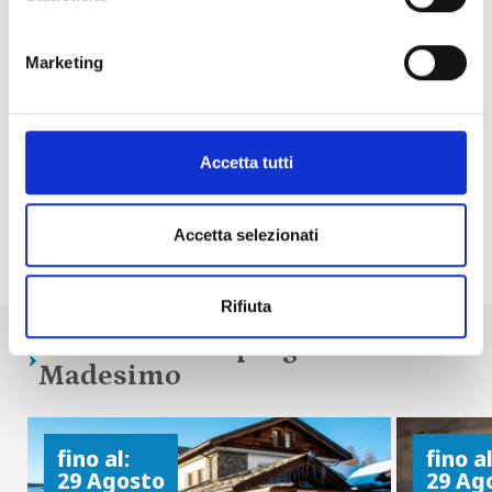
Marketing
Accetta tutti
Accetta selezionati
Condividi
Rifiuta
Altri eventi in programma a
Madesimo
fino al:
fino al
29 Agosto
29 Ag