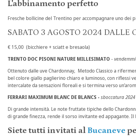
L'abbinamento perfetto
Fresche bollicine del Trentino per accompagnare uno dei piatt
SABATO 3 AGOSTO 2024 DALLE OR
€ 15,00 (bicchiere + sciatt e bresaola)
TRENTO DOC PISONI NATURE MILLESIMATO
-
vendemmia
Ottenuto dalle uve Chardonnay, Metodo Classico a rifermenta
bel colore giallo paglierino chiaro e luminoso, con riflessi 
intercalate da sensazioni floreali e si termina verso un’aroma
FERRARI MAXIMUM BLANC DE BLANCS -
sboccatura 2024
Di grande intensità. Le note fruttate tipiche dello Chardonna
di grande finezza, rende il sorso invitante ed appagante. Il
Siete tutti invitati al
Bucaneve
pe