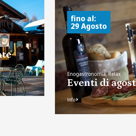
fino al:
29 Agosto
ate
Enogastronomia, Relax
Eventi di agos
info