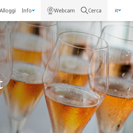
Alloggi
Info
Webcam
Cerca
it
t