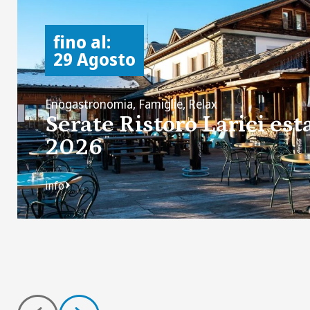
fino al:
29 Agosto
Enogastronomia, Famiglie, Relax
Serate Ristoro Larici est
2026
info