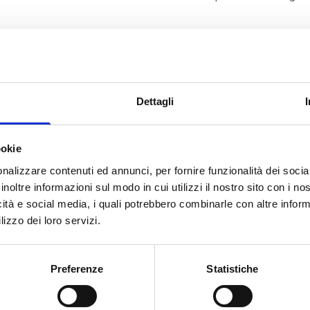
Dettagli
ookie
nalizzare contenuti ed annunci, per fornire funzionalità dei socia
inoltre informazioni sul modo in cui utilizzi il nostro sito con i n
This page can't load Google Maps correctly.
icità e social media, i quali potrebbero combinarle con altre inform
lizzo dei loro servizi.
OK
Do you own this website?
Preferenze
Statistiche