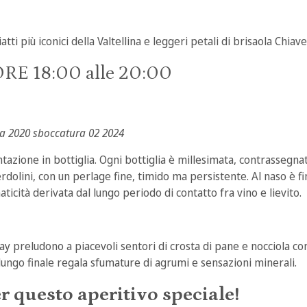
i più iconici della Valtellina e leggeri petali di brisaola Chiav
E 18:00 alle 20:00
 2020 sboccatura 02 2024
zione in bottiglia. Ogni bottiglia è millesimata, contrassegnat
verdolini, con un perlage fine, timido ma persistente. Al naso è
ticità derivata dal lungo periodo di contatto fra vino e lievito.
y preludono a piacevoli sentori di crosta di pane e nocciola confe
 lungo finale regala sfumature di agrumi e sensazioni minerali.
r questo aperitivo speciale!