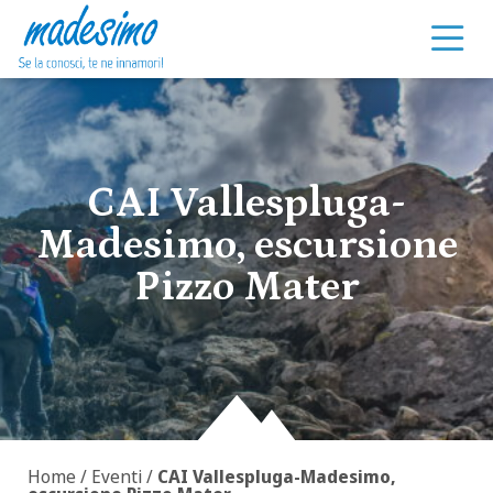
Vai al contenuto
CAI Vallespluga-
Madesimo, escursione
Pizzo Mater
Home
/
Eventi
/
CAI Vallespluga-Madesimo,