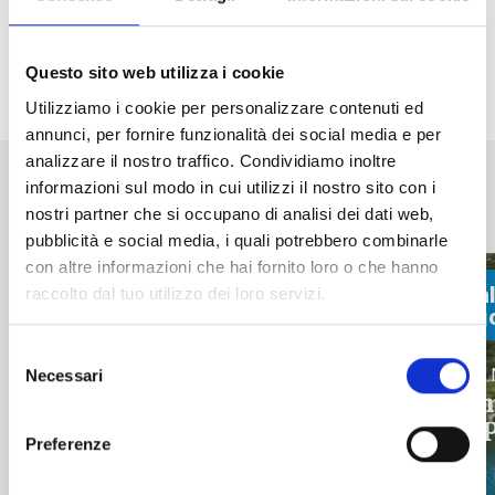
Questo sito web utilizza i cookie
Condividi
Utilizziamo i cookie per personalizzare contenuti ed
annunci, per fornire funzionalità dei social media e per
analizzare il nostro traffico. Condividiamo inoltre
Altri eventi in programma a
informazioni sul modo in cui utilizzi il nostro sito con i
Madesimo
nostri partner che si occupano di analisi dei dati web,
pubblicità e social media, i quali potrebbero combinarle
con altre informazioni che hai fornito loro o che hanno
fino al:
fino al
raccolto dal tuo utilizzo dei loro servizi.
08 Agosto
28 Ag
Selezione
Bambini, Ragazzi, Sport
Bambini, 
Necessari
del
High Camp Vero Volley
Somm
consenso
CAM
info
Preferenze
info