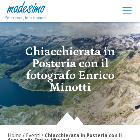
Vai al contenuto
Chiacchierata in
Posteria con il
fotografo Enrico
Minotti
Home
/
Eventi
/
Chiacchierata in Posteria con il