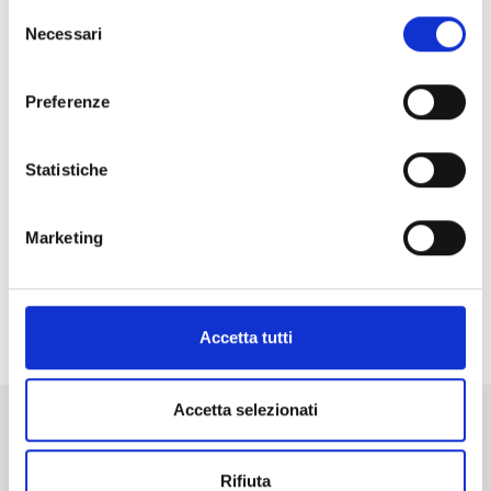
Selezione
Necessari
del
consenso
Preferenze
Statistiche
Marketing
Condividi
Accetta tutti
Accetta selezionati
Altri eventi in programma a
Madesimo
Rifiuta