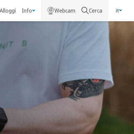
Alloggi
Info
Webcam
Cerca
it
S