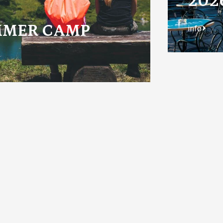
202
MMER CAMP
info