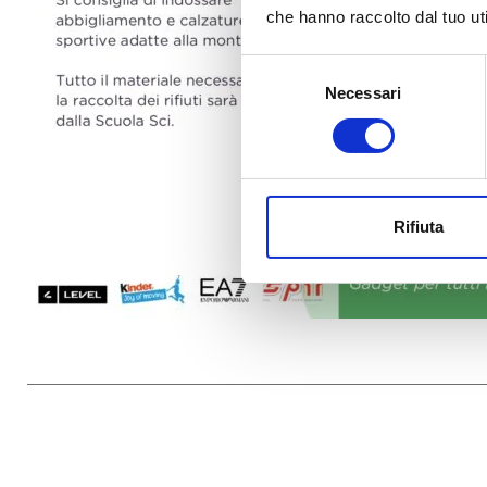
che hanno raccolto dal tuo uti
Selezione
Necessari
del
consenso
Rifiuta