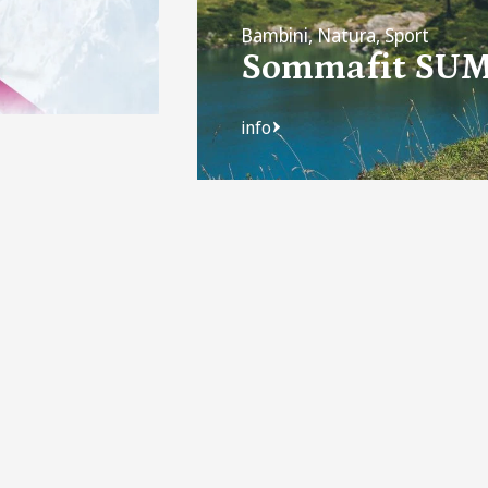
Bambini, Natura, Sport
Sommafit SU
info