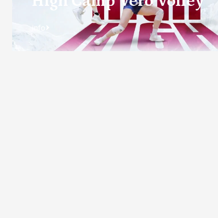
High Camp Vero Volley
info