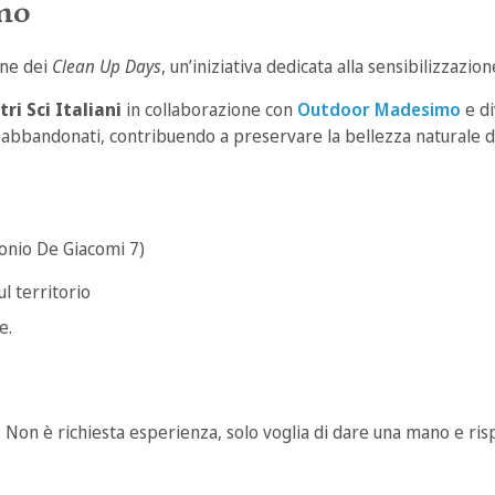
mo
one dei
Clean Up Days
, un’iniziativa dedicata alla sensibilizzazio
i Sci Italiani
in collaborazione con
Outdoor Madesimo
e di
ti abbandonati, contribuendo a preservare la bellezza naturale 
onio De Giacomi 7)
ul territorio
e.
ppi. Non è richiesta esperienza, solo voglia di dare una mano e ris