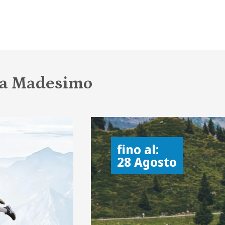
a a Madesimo
fino al:
28 Agosto