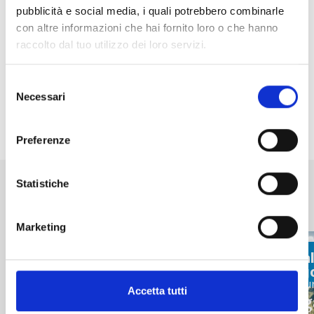
pubblicità e social media, i quali potrebbero combinarle
con altre informazioni che hai fornito loro o che hanno
raccolto dal tuo utilizzo dei loro servizi.
Selezione
Necessari
del
consenso
Condividi
Preferenze
Altri eventi in programma a
Statistiche
Madesimo
Marketing
fino al:
fino al
28 Agosto
30 Ag
Bici, Natu
Accetta tutti
Splug
Bambini, Natura, Sport