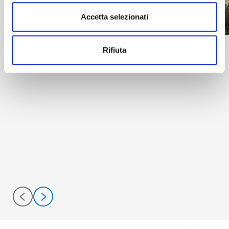
2026
Sommafit SUMMER
Accetta selezionati
CAMP
info
info
Rifiuta