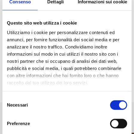
Consenso
Dettagli
Informazioni sui cookie
Questo sito web utilizza i cookie
Utilizziamo i cookie per personalizzare contenuti ed
annunci, per fornire funzionalità dei social media e per
analizzare il nostro traffico. Condividiamo inoltre
informazioni sul modo in cui utilizzi il nostro sito con i
nostri partner che si occupano di analisi dei dati web,
pubblicità e social media, i quali potrebbero combinarle
con altre informazioni che hai fornito loro o che hanno
raccolto dal tuo utilizzo dei loro servizi.
Condividi
Selezione
Necessari
del
Altri eventi in programma a
consenso
Madesimo
Preferenze