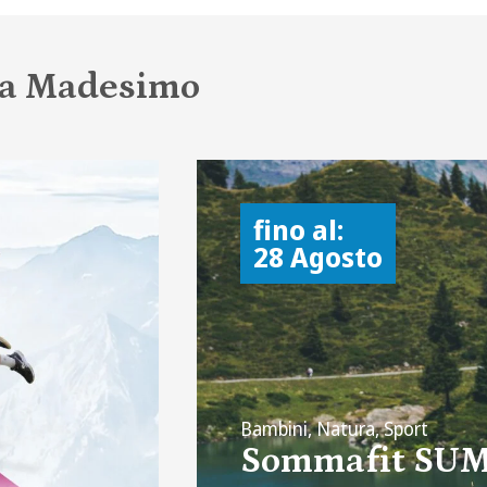
a a Madesimo
fino al:
28 Agosto
Bambini, Natura, Sport
Sommafit SU