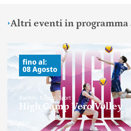
Altri eventi in programm
fino al:
08 Agosto
Bambini, Ragazzi, Sport
High Camp Vero Volley
info