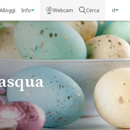
Alloggi
Info
Webcam
Cerca
it
Pasqua