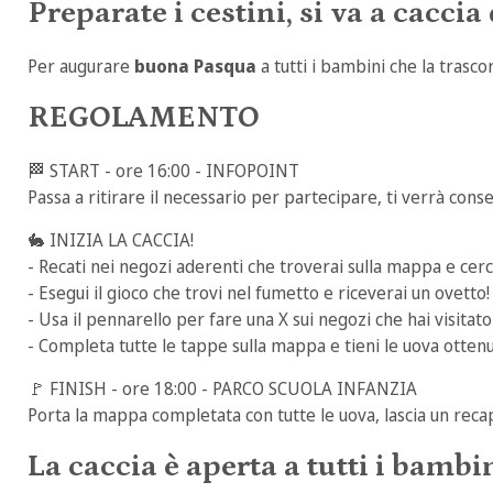
Preparate i cestini, si va a caccia
Per augurare
buona Pasqua
a tutti i bambini che la trasc
REGOLAMENTO
🏁
START - ore 16:00 - INFOPOINT
Passa a ritirare il necessario per partecipare, ti verrà con
🐇
INIZIA LA CACCIA!
- Recati nei negozi aderenti che troverai sulla mappa e cerca
- Esegui il gioco che trovi nel fumetto e riceverai un ovetto!
- Usa il pennarello per fare una X sui negozi che hai visitato
- Completa tutte le tappe sulla mappa e tieni le uova otten
🚩
FINISH - ore 18:00 - PARCO SCUOLA INFANZIA
Porta la mappa completata con tutte le uova, lascia un recap
La caccia è aperta a tutti i bambin