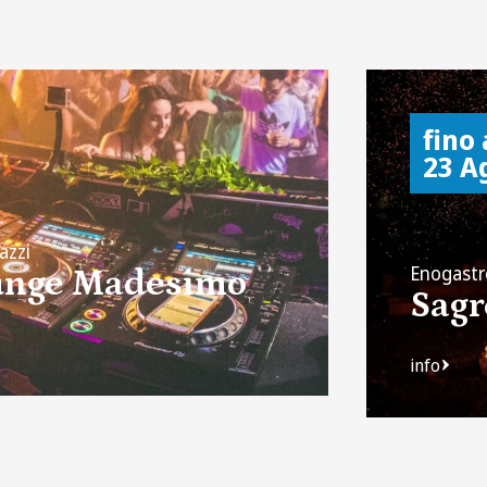
fino 
23 A
azzi
Enogastr
ounge Madesimo
Sagr
info