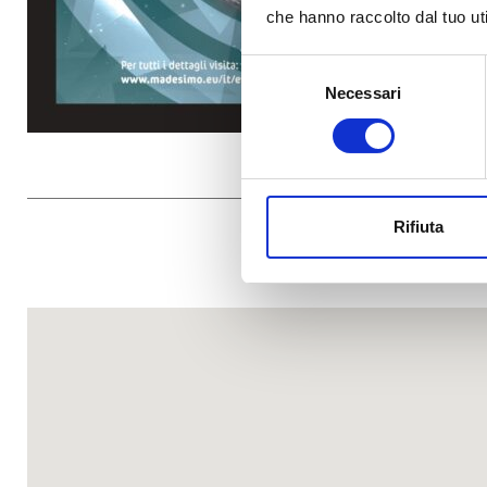
che hanno raccolto dal tuo uti
Selezione
Necessari
del
consenso
Rifiuta