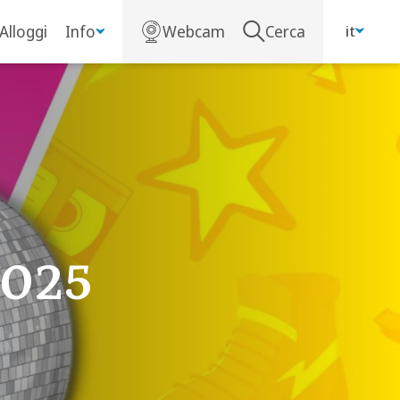
Alloggi
Info
Webcam
Cerca
it
2025