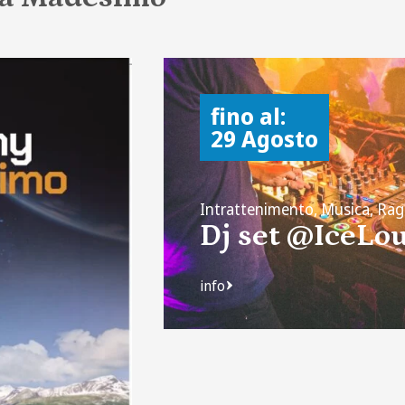
fino al:
29 Agosto
Intrattenimento, Musica, Rag
Dj set @IceL
info