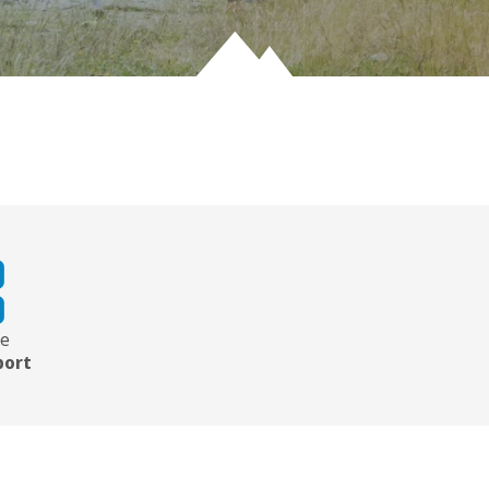
ie
port