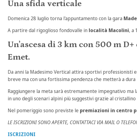
Una sfida verticale
Domenica 28 luglio torna l'appuntamento con la gara
Mades
A partire dal rigoglioso fondovalle in
località Macolini
, a
Un’ascesa di
3 km
con
500 m D+
Emet
.
Da anni la Madesimo Vertical attira sportivi professionisti e 
breve ma con una fortissima pendenza che metterà a dura 
Raggiungere la meta sarà estremamente impegnativo ma la vis
in uno degli scenari alpini più suggestivi grazie al cristallin
Nel pomeriggio sono previste le
premiazioni in centro 
LE ISCRIZIONI SONO APERTE, CONTATTACI VIA MAIL O TELEF
ISCRIZIONI