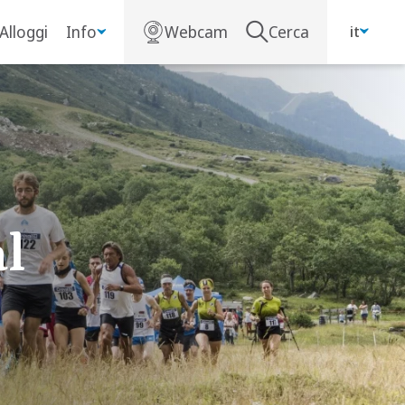
Alloggi
Info
Webcam
Cerca
it
l