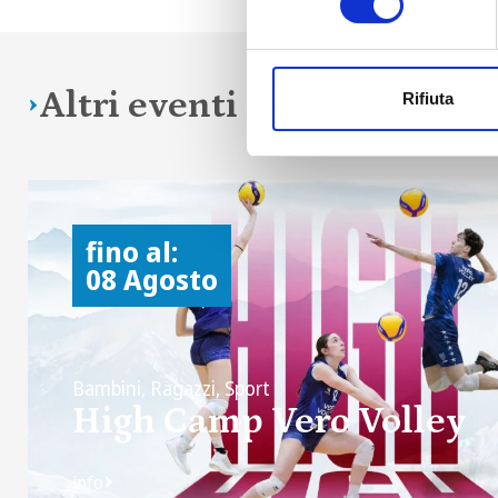
Altri eventi in programm
Rifiuta
fino al:
08 Agosto
Bambini, Ragazzi, Sport
High Camp Vero Volley
info