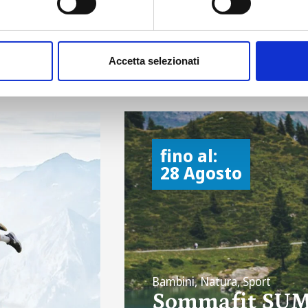
a a Madesimo
Accetta selezionati
fino al:
28 Agosto
Bambini, Natura, Sport
Sommafit SU