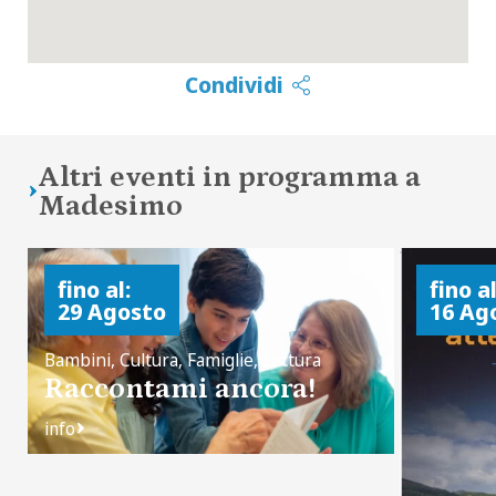
Condividi
Altri eventi in programma a
Madesimo
fino al:
fino al
29 Agosto
16 Ag
Bambini, Cultura, Famiglie, Lettura
Raccontami ancora!
info