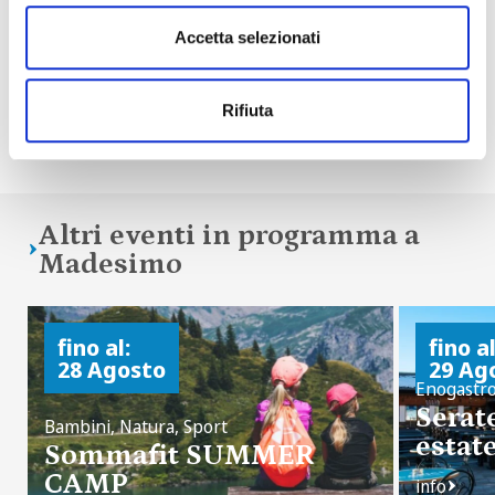
Accetta selezionati
Rifiuta
Condividi
Altri eventi in programma a
Madesimo
fino al:
fino al
28 Agosto
29 Ag
Enogastro
Serat
Bambini, Natura, Sport
estat
Sommafit SUMMER
CAMP
info