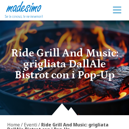
Vai al contenuto
Ride Grill And Music:
grigliata DallAle
Bistrot con i Pop-Up
Home
/
Eventi
/
Ride Grill And Music: grigliata