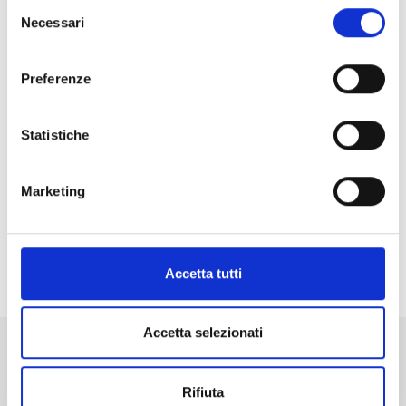
Selezione
Necessari
del
consenso
Preferenze
Statistiche
Marketing
Condividi
Accetta tutti
Accetta selezionati
Altri eventi in programma a
Madesimo
Rifiuta