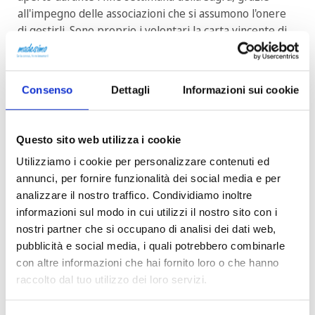
all'impegno delle associazioni che si assumono l'onere
di gestirli. Sono proprio i volontari la carta vincente di
una manifestazione che in anni recenti è cresciuta e si è
evoluta, alzando il livello qualitativo e ritrovando il suo
spirito originario.
Consenso
Dettagli
Informazioni sui cookie
E' possibile prenotare le diverse iniziative, scegliendo
giorni e orari, oltre che pranzi e cene nei crotti, sul sito
Questo sito web utilizza i cookie
internet
sagradeicrotti.it.
Utilizziamo i cookie per personalizzare contenuti ed
annunci, per fornire funzionalità dei social media e per
analizzare il nostro traffico. Condividiamo inoltre
informazioni sul modo in cui utilizzi il nostro sito con i
nostri partner che si occupano di analisi dei dati web,
pubblicità e social media, i quali potrebbero combinarle
con altre informazioni che hai fornito loro o che hanno
raccolto dal tuo utilizzo dei loro servizi.