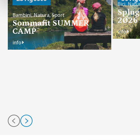
Bici, Natu
Splug
Bambini, Natura, Sport
2026
Sommafit SUMMER
CAMP
info
info