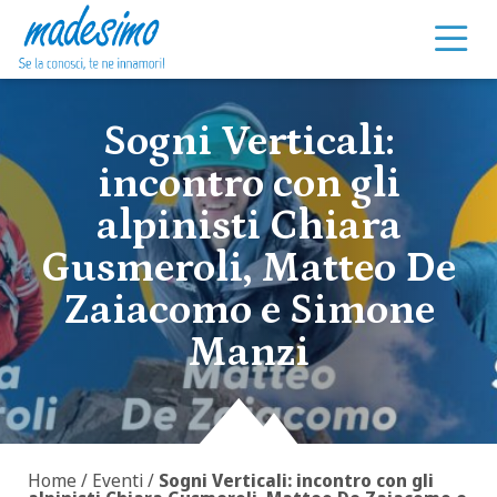
Vai al contenuto
Sogni Verticali:
incontro con gli
alpinisti Chiara
Gusmeroli, Matteo De
Zaiacomo e Simone
Manzi
Home
/
Eventi
/
Sogni Verticali: incontro con gli