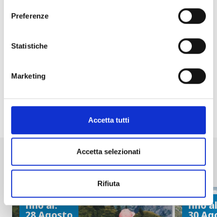
Preferenze
Statistiche
Marketing
Condividi
Accetta tutti
Accetta selezionati
Altri eventi in programma a
Madesimo
Rifiuta
fino al:
fino al
28 Agosto
30 Ag