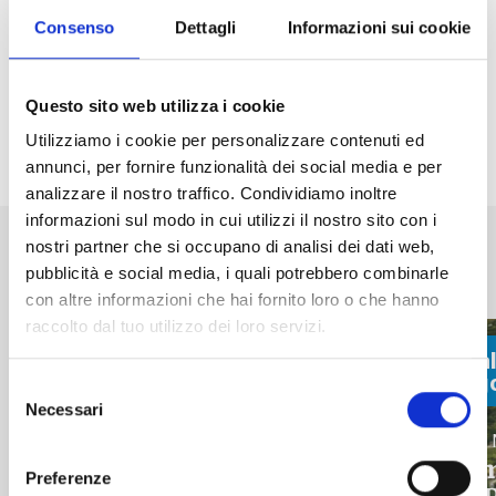
Consenso
Dettagli
Informazioni sui cookie
http://www.caivallespluga.it/
Questo sito web utilizza i cookie
Utilizziamo i cookie per personalizzare contenuti ed
Condividi
annunci, per fornire funzionalità dei social media e per
analizzare il nostro traffico. Condividiamo inoltre
informazioni sul modo in cui utilizzi il nostro sito con i
Altri eventi in programma a
nostri partner che si occupano di analisi dei dati web,
Madesimo
pubblicità e social media, i quali potrebbero combinarle
con altre informazioni che hai fornito loro o che hanno
raccolto dal tuo utilizzo dei loro servizi.
fino al:
fino al
08 Agosto
28 Ag
Selezione
Necessari
del
Bambini, Ragazzi, Sport
Bambini, 
consenso
High Camp Vero Volley
Somm
Preferenze