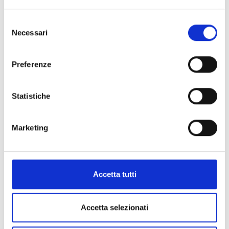
Selezione
Necessari
del
consenso
Preferenze
Take a look at these excursions
Statistiche
as well
Marketing
Accetta tutti
Accetta selezionati