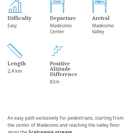
Difficulty
Departure
Arrival
Easy
Madesimo
Madesimo
Center
Valley
Length
Positive
Altitude
2,4 km
Difference
83m
An easy path exclusively for pedestrians, starting from
the center of Madesimo and reaching the valley floor
along the
Scalcoggia stream
.