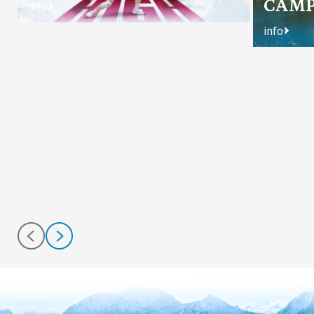
CAM
info
info