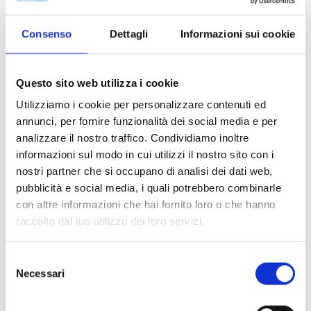
ORE 17:00 OCEANIA 2
ORE 21:15 GIURATO NUMERO 2
Consenso
Dettagli
Informazioni sui cookie
Per prenotazione biglietti, cercare Cinema La Baita su
Questo sito web utilizza i cookie
liveticket.it
Utilizziamo i cookie per personalizzare contenuti ed
Tanti auguri di Buone Feste e buona visione!
annunci, per fornire funzionalità dei social media e per
analizzare il nostro traffico. Condividiamo inoltre
informazioni sul modo in cui utilizzi il nostro sito con i
nostri partner che si occupano di analisi dei dati web,
pubblicità e social media, i quali potrebbero combinarle
con altre informazioni che hai fornito loro o che hanno
Indirizzo
raccolto dal tuo utilizzo dei loro servizi.
Cinema La Baita, Via Degli Argini, Madesimo, SO,
Selezione
Italia
Necessari
del
consenso
Social