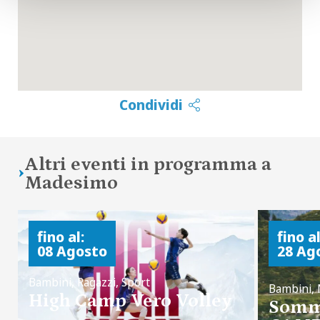
Condividi
Altri eventi in programma a
Madesimo
fino al:
fino al
08 Agosto
28 Ag
Bambini, Ragazzi, Sport
Bambini, 
High Camp Vero Volley
Somm