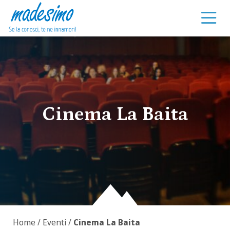
Vai al contenuto
Cinema La Baita
Home
/
Eventi
/
Cinema La Baita