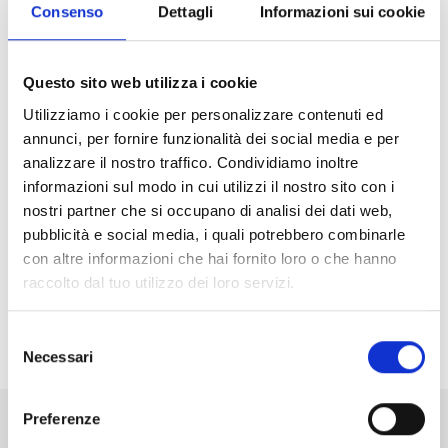
Consenso
Dettagli
Informazioni sui cookie
presso la Parrocchia dei SS Pietro e
Paolo a Madesimo.
Questo sito web utilizza i cookie
Utilizziamo i cookie per personalizzare contenuti ed
annunci, per fornire funzionalità dei social media e per
analizzare il nostro traffico. Condividiamo inoltre
informazioni sul modo in cui utilizzi il nostro sito con i
nostri partner che si occupano di analisi dei dati web,
pubblicità e social media, i quali potrebbero combinarle
con altre informazioni che hai fornito loro o che hanno
raccolto dal tuo utilizzo dei loro servizi.
Selezione
Condividi
Necessari
del
consenso
Preferenze
Altri eventi in programma a