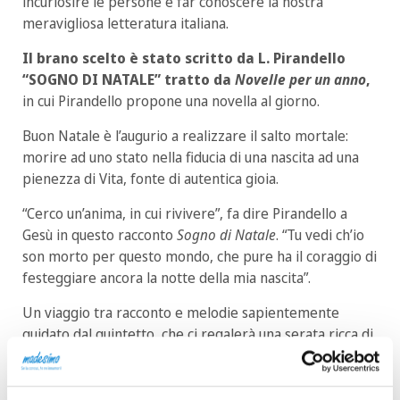
incuriosire le persone e far conoscere la nostra
meravigliosa letteratura italiana.
Il brano scelto è stato scritto da L. Pirandello
“SOGNO DI NATALE” tratto da
Novelle per un anno
,
in cui Pirandello propone una novella al giorno.
Buon Natale è l’augurio a realizzare il salto mortale:
morire ad uno stato nella fiducia di una nascita ad una
pienezza di Vita, fonte di autentica gioia.
“Cerco un’anima, in cui rivivere”, fa dire Pirandello a
Gesù in questo racconto
Sogno di Natale
. “Tu vedi ch’io
son morto per questo mondo, che pure ha il coraggio di
festeggiare ancora la notte della mia nascita”.
Un viaggio tra racconto e melodie sapientemente
guidato dal quintetto, che ci regalerà una serata ricca di
emozioni.
Concerto gratuito e aperto a tutti,