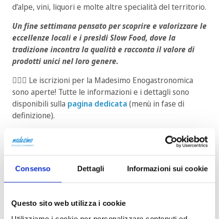
d’alpe, vini, liquori e molte altre specialità del territorio.
Un fine settimana pensato per scoprire e valorizzare le
eccellenze locali e i presìdi
Slow Food
, dove la
tradizione incontra la qualità e racconta il valore di
prodotti unici nel loro genere.
🙋🏻‍♀️
Le iscrizioni per la Madesimo Enogastronomica
sono aperte! Tutte le informazioni e i dettagli sono
disponibili sulla
pagina dedicata
(menù in fase di
definizione).
🛎️
GRANDE NOVITA' 2026 -
PACCHETTO MADELICIOUS
Consenso
Dettagli
Informazioni sui cookie
E' possibile acquistare un pacchetto comprensivo
di pernottamento + colazione +
Enogastronomica, presso le strutture aderenti:
Questo sito web utilizza i cookie
Prezzi per una notte in camera doppia B&B con
Utilizziamo i cookie per personalizzare contenuti ed