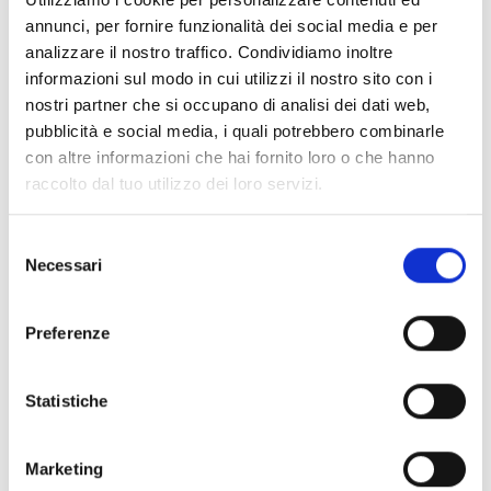
Enogastronomica per due persone inclusa
annunci, per fornire funzionalità dei social media e per
→
Hotel Bucaneve
Motta - € 216
analizzare il nostro traffico. Condividiamo inoltre
informazioni sul modo in cui utilizzi il nostro sito con i
→
Hotel Capriolo
Madesimo - € 234
nostri partner che si occupano di analisi dei dati web,
pubblicità e social media, i quali potrebbero combinarle
→
Hotel K2
Madesimo - € 220
con altre informazioni che hai fornito loro o che hanno
→
Hotel La Meridiana
Madesimo - € 274
raccolto dal tuo utilizzo dei loro servizi.
→
Hotel Tambò
Motta - € 234
Selezione
→
Foresteria For Rest
Madesimo - € 244
Necessari
del
consenso
Prenotazioni direttamente alle strutture oppure invia
Preferenze
una richiesta a info@madesimo.eu !
Statistiche
Marketing