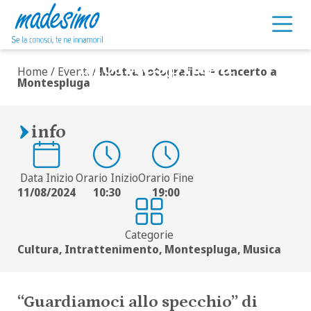
Mostra fotografica e
concerto a
Vai al contenuto
Montespluga
Home
/
Eventi
/
Mostra fotografica e concerto a
Montespluga
info
Data Inizio
Orario Inizio
Orario Fine
11/08/2024
10:30
19:00
Categorie
Cultura, Intrattenimento, Montespluga, Musica
“Guardiamoci allo specchio” di