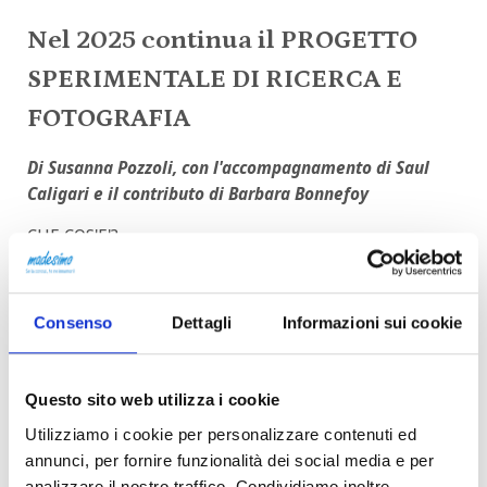
Nel 2025 continua il PROGETTO
SPERIMENTALE DI RICERCA E
FOTOGRAFIA
Di Susanna Pozzoli, con l'accompagnamento di Saul
Caligari e il contributo di Barbara Bonnefoy
CHE COS'E'?
Un progetto artistico in fase di sviluppo per raccontare
questo luogo, la sua unicità e ricchezza botanica, in un
Consenso
Dettagli
Informazioni sui cookie
momento storico di cambiamento ambientale e di
mutamento tra uomo e territorio.
La ricerca della fotografa Susanna Pozzoli, in
Questo sito web utilizza i cookie
collaborazione con il giardiniere ed esperto della flora
locale Saul Caligari e della docente di psicologia
Utilizziamo i cookie per personalizzare contenuti ed
dell'ambiente Barbara Bonnefoy, si compone di
annunci, per fornire funzionalità dei social media e per
analizzare il nostro traffico. Condividiamo inoltre