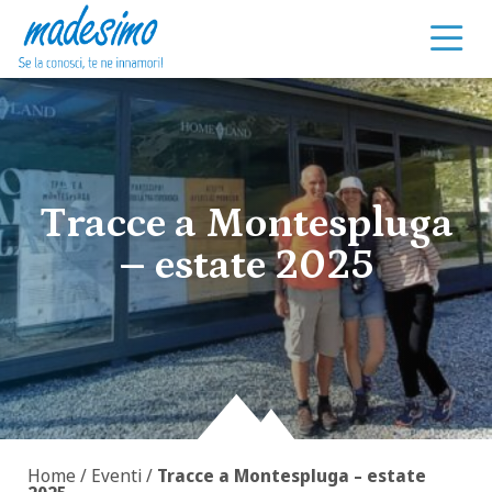
Vai al contenuto
Tracce a Montespluga
– estate 2025
Home
/
Eventi
/
Tracce a Montespluga – estate