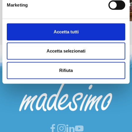
Buca
info
Marketing
info
Accetta tutti
Accetta selezionati
Rifiuta