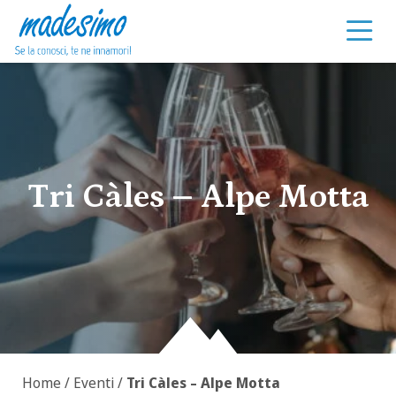
Vai al contenuto
Tri Càles – Alpe Motta
Home
/
Eventi
/
Tri Càles – Alpe Motta