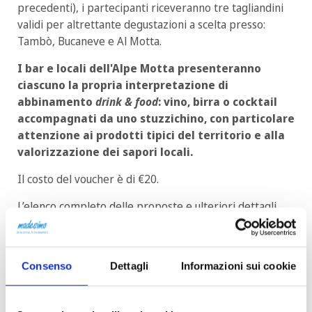
precedenti), i partecipanti riceveranno tre tagliandini
validi per altrettante degustazioni a scelta presso:
Tambò, Bucaneve e Al Motta.
I bar e locali dell'Alpe Motta presenteranno
ciascuno la propria interpretazione di
abbinamento
drink & food
: vino, birra o cocktail
accompagnati da uno stuzzichino, con particolare
attenzione ai prodotti tipici del territorio e alla
valorizzazione dei sapori locali.
Il costo del voucher è di €20.
L’elenco completo delle proposte e ulteriori dettagli
saranno disponibili a breve.
Un’occasione perfetta per scoprire l'Alpe Motta in
un’atmosfera conviviale, tra gusto, tradizione e
Consenso
Dettagli
Informazioni sui cookie
creatività.