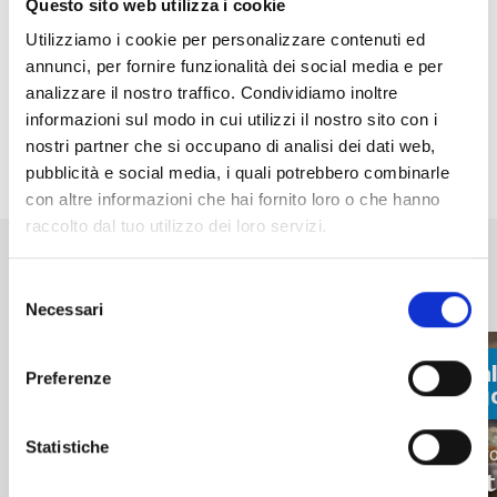
Questo sito web utilizza i cookie
Utilizziamo i cookie per personalizzare contenuti ed
annunci, per fornire funzionalità dei social media e per
analizzare il nostro traffico. Condividiamo inoltre
informazioni sul modo in cui utilizzi il nostro sito con i
nostri partner che si occupano di analisi dei dati web,
Condividi
pubblicità e social media, i quali potrebbero combinarle
con altre informazioni che hai fornito loro o che hanno
raccolto dal tuo utilizzo dei loro servizi.
Altri eventi in programma a
Madesimo
Selezione
Necessari
del
consenso
fino al:
fino al
Preferenze
29 Agosto
29 Ag
Enogastronomia, Famiglie, Relax
Serate Ristoro Larici
Statistiche
Enogastro
estate 2026
Eventi