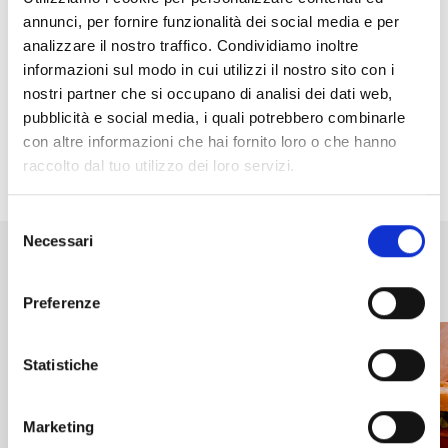
Madesimo per dare insieme il benvenuto a una nuova
annunci, per fornire funzionalità dei social media e per
stagione ricca di emozioni!
analizzare il nostro traffico. Condividiamo inoltre
informazioni sul modo in cui utilizzi il nostro sito con i
Non lasciatevi scappare questa occasione. La neve vi
nostri partner che si occupano di analisi dei dati web,
chiama: siete pronti a rispondere?
pubblicità e social media, i quali potrebbero combinarle
con altre informazioni che hai fornito loro o che hanno
Per maggiori informazioni e aggiornamenti, visita il sito
raccolto dal tuo utilizzo dei loro servizi.
Skiarea Valchiavenna
.
Selezione
Necessari
del
consenso
Ti potrebbero interessare anche
Preferenze
Statistiche
Marketing