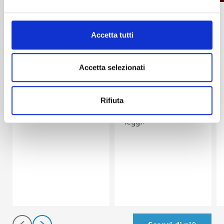
Estate, Inverno
Estate, Inverno
Accetta tutti
Santuario di
Qual è la
Gallivaggio
differenza
un
Accetta selezionati
tra vivere in
cammino di
città e
rinascita
vivere a
Rifiuta
leggi
Madesimo?
leggi