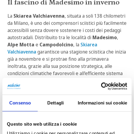
Il fascino di Madesimo in inverno
La
Skiarea Valchiavenna
, situata a soli 138 chilometri
da Milano, è uno dei comprensori sciistici più facilmente
accessibili senza dovere sostenere i costi dei pedaggi
autostradali. Distribuito tra le località di
Madesimo
,
Alpe Motta
e
Campodolcino
, la
Skiarea
Valchiavenna
garantisce una stagione sciistica che inizia
già a novembre e si protrae fino alla primavera
inoltrata, grazie alla sua posizione strategica, alle
condizioni climatiche favorevoli e all’efficiente sistema
di innevamento artificiale.
E ora? Preparatevi per due giorni di
Consenso
Dettagli
Informazioni sui cookie
sci gratuito!
Mettete in borsa guanti, casco e occhiali. Regolate gli
Questo sito web utilizza i cookie
attacchi degli sci o dello snowboard e scaldate i muscoli:
il countdown è ufficialmente iniziato. Vi aspettiamo a
Utilizziamo i cookie per personalizzare contenuti ed