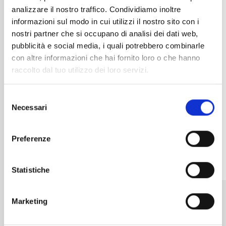
Estate, Inverno
Santuario di
analizzare il nostro traffico. Condividiamo inoltre
Qual è la
Gallivaggio
informazioni sul modo in cui utilizzi il nostro sito con i
differenza
nostri partner che si occupano di analisi dei dati web,
un
tra vivere in
pubblicità e social media, i quali potrebbero combinarle
cammino di
città e
con altre informazioni che hai fornito loro o che hanno
rinascita
vivere a
raccolto dal tuo utilizzo dei loro servizi.
leggi
Madesimo?
leggi
Selezione
Necessari
del
consenso
Preferenze
Statistiche
Scopri di più
Marketing