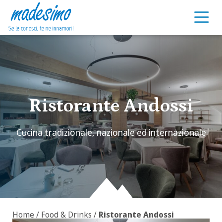
Vai al contenuto
Ristorante Andossi
Cucina tradizionale, nazionale ed internazionale
Home
/
Food & Drinks
/
Ristorante Andossi