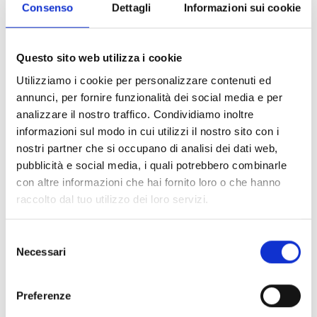
Consenso
Dettagli
Informazioni sui cookie
Email
Questo sito web utilizza i cookie
info@hotelandossi.com
Utilizziamo i cookie per personalizzare contenuti ed
annunci, per fornire funzionalità dei social media e per
Website
analizzare il nostro traffico. Condividiamo inoltre
informazioni sul modo in cui utilizzi il nostro sito con i
https://www.hotelandossi.it/hotel/ristorante-
nostri partner che si occupano di analisi dei dati web,
madesimo/
pubblicità e social media, i quali potrebbero combinarle
con altre informazioni che hai fornito loro o che hanno
raccolto dal tuo utilizzo dei loro servizi.
Social
Selezione
Facebook
Necessari
del
consenso
Preferenze