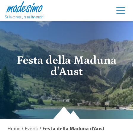
Vai al contenuto
Festa della Maduna
d’Aust
Home
/
Eventi
/
Festa della Maduna d’Aust