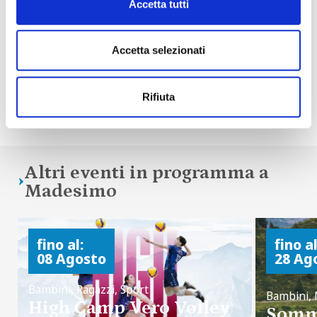
Accetta tutti
Accetta selezionati
Rifiuta
Condividi
Altri eventi in programma a
Madesimo
fino al:
fino al
08 Agosto
28 Ag
Bambini, Ragazzi, Sport
Bambini, 
High Camp Vero Volley
Somm