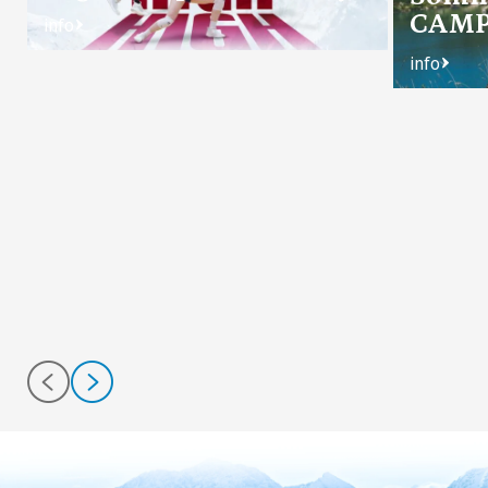
CAM
info
info