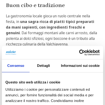
Buon cibo e tradizione
La gastronomia locale gioca un ruolo centrale nella
festa, in
una sagra ricca di piatti tipici preparati
da mani sapienti, con ingredienti freschi e
genuini
. Dai formaggi montani alle carni arrosto, dalla
polenta ai dolci sfiziosi, ogni boccone è un tributo alla
ricchezza culinaria della Valchiavenna.
In conclusione, la Festa della Maduna d'Aust è
un'esperienza che incanta i sensi e nutre l'anima. È
un'occasione per celebrare la ricca cultura e le
Consenso
Dettagli
Informazioni sui cookie
tradizioni delle nostre Valli e per condividere la gioia
della vita in comunità.
Questo sito web utilizza i cookie
Utilizziamo i cookie per personalizzare contenuti ed
annunci, per fornire funzionalità dei social media e per
analizzare il nostro traffico. Condividiamo inoltre