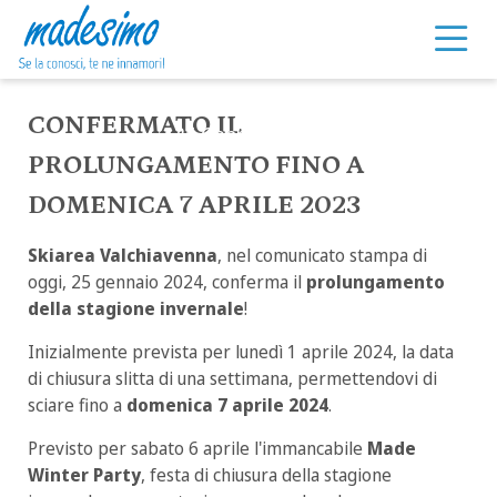
Prolungamento
stagione 2023-2024
Vai al contenuto
CONFERMATO IL
25 Gennaio 2024
PROLUNGAMENTO FINO A
DOMENICA 7 APRILE 2023
Skiarea Valchiavenna
, nel comunicato stampa di
oggi, 25 gennaio 2024, conferma il
prolungamento
della stagione invernale
!
Inizialmente prevista per lunedì 1 aprile 2024, la data
di chiusura slitta di una settimana, permettendovi di
sciare fino a
domenica 7 aprile 2024
.
Previsto per sabato 6 aprile l'immancabile
Made
Winter Party
, festa di chiusura della stagione