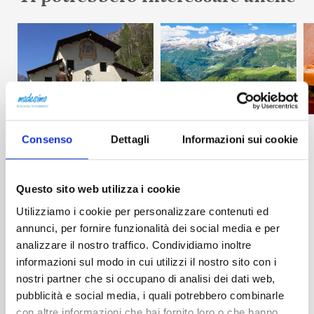
Consenso
Dettagli
Informazioni sui cookie
Estate, Inverno
Estate, Inverno
Santuario di
Qual è la
Gallivaggio
differenza
Questo sito web utilizza i cookie
un
tra vivere in
Utilizziamo i cookie per personalizzare contenuti ed
cammino di
città e
annunci, per fornire funzionalità dei social media e per
rinascita
vivere a
analizzare il nostro traffico. Condividiamo inoltre
leggi
Madesimo?
informazioni sul modo in cui utilizzi il nostro sito con i
nostri partner che si occupano di analisi dei dati web,
leggi
pubblicità e social media, i quali potrebbero combinarle
con altre informazioni che hai fornito loro o che hanno