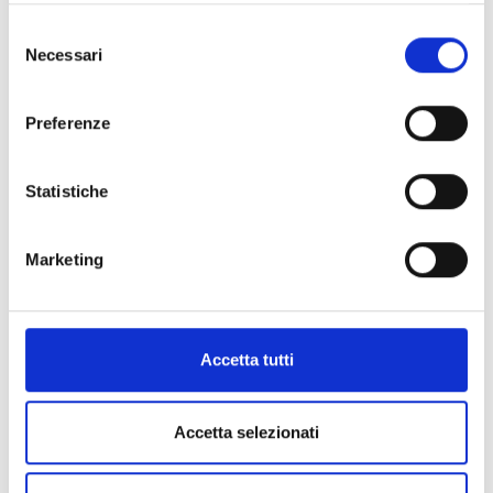
Golf Club Madesimo
Selezione
Necessari
del
consenso
Telefono
Preferenze
Club House
+39 0343 666131
Statistiche
Email
Marketing
Segreteria
segreteria@golfclubmadesimo.com
Accetta tutti
Accetta selezionati
This page can't load Google Maps correctly.