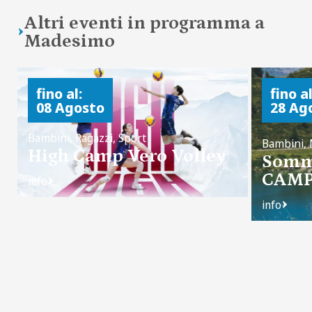
Altri eventi in programma a
Madesimo
fino al:
fino al
08 Agosto
28 Ag
Bambini, Ragazzi, Sport
Bambini, 
High Camp Vero Volley
Somm
CAM
info
info