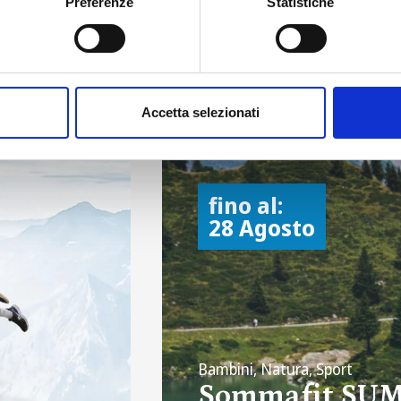
Preferenze
Statistiche
a a Madesimo
Accetta selezionati
fino al:
28 Agosto
Bambini, Natura, Sport
Sommafit SU