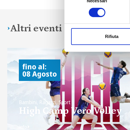
Necessari
del
consenso
Altri eventi in programm
Rifiuta
fino al:
08 Agosto
Bambini, Ragazzi, Sport
High Camp Vero Volley
info