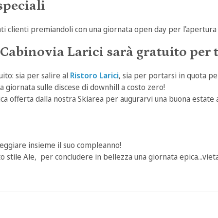
speciali
nati clienti premiandoli con una giornata open day per l'apertur
Cabinovia Larici sarà gratuito per t
ito: sia per salire al
Ristoro Larici
, sia per portarsi in quota p
 giornata sulle discese di downhill a costo zero!
a offerta dalla nostra Skiarea per augurarvi una buona estate
steggiare insieme il suo compleanno!
etto stile Ale, per concludere in bellezza una giornata epica...vie