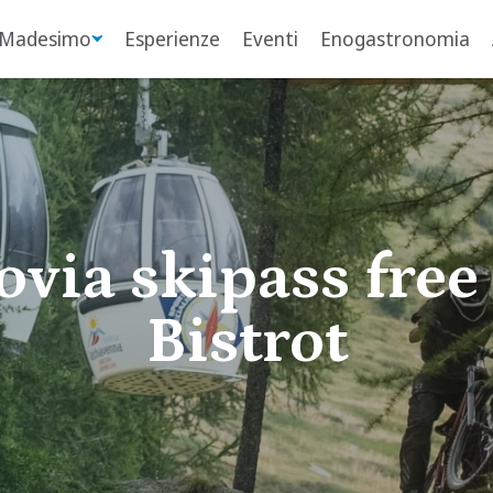
 Madesimo
Esperienze
Eventi
Enogastronomia
via skipass free
Bistrot