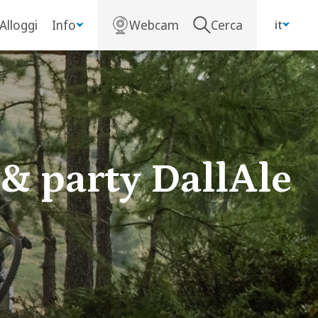
Alloggi
Info
Webcam
Cerca
it
 & party DallAle