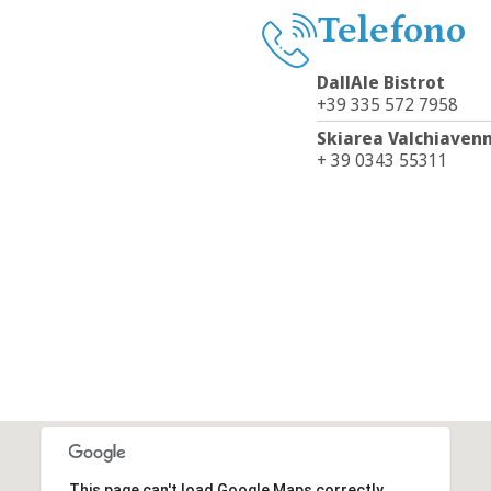
Telefono
DallAle Bistrot
+39 335 572 7958
Skiarea Valchiaven
+ 39 0343 55311
This page can't load Google Maps correctly.